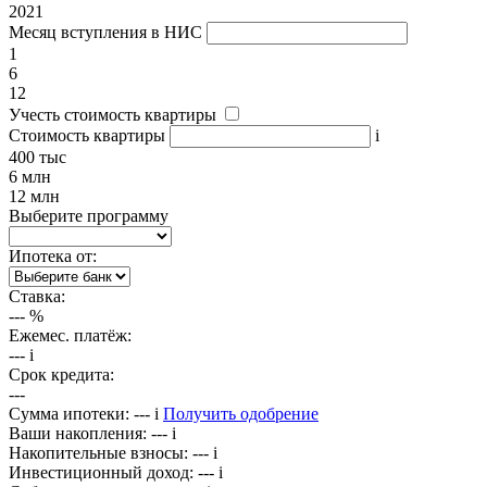
2021
Месяц вступления в НИС
1
6
12
Учесть стоимость квартиры
Стоимость квартиры
i
400 тыс
6 млн
12 млн
Выберите программу
Ипотека от:
Ставка:
---
%
Ежемес. платёж:
---
i
Срок кредита:
---
Сумма ипотеки:
---
i
Получить одобрение
Ваши накопления:
---
i
Накопительные взносы:
---
i
Инвестиционный доход:
---
i