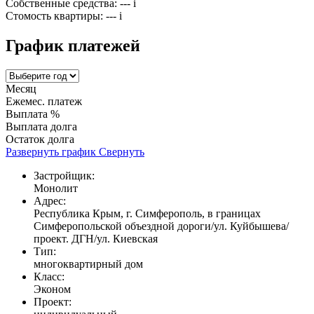
Собственные средства:
---
i
Стомость квартиры:
---
i
График платежей
Месяц
Ежемес. платеж
Выплата %
Выплата долга
Остаток долга
Развернуть график
Свернуть
Застройщик:
Монолит
Адрес:
Республика Крым, г. Симферополь, в границах
Симферопольской объездной дороги/ул. Куйбышева/
проект. ДГН/ул. Киевская
Тип:
многоквартирный дом
Класс:
Эконом
Проект: