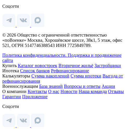
Соцсети
© 2026 Общество с ограниченной ответственностью
«поВоенке» Москва, Хорошёвское шоссе, 38к1, 5 этаж, офис
521, ОГРН 5147746388543 ИНН 7725849789.
Политика конфиденциальности.
Поддержка и продвижение
сайта
Купить
Каталог новостроек
Вторичное жильё
Застройщики
Ипотека
Список банков
Рефинансирование
Калькуляторы
Сумма накоплений
Сумма ипотеки
Выгода от
рефинансирования
Военнослужащим
База знаний
Вопросы и ответы
Акции
О компании
Контакты
О нас
Новости
Наша команда
Отзывы
Гарантии
Приложение
Соцсети