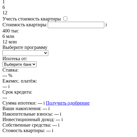
1
6
12
Учесть стоимость квартиры
Стоимость квартиры
i
400 тыс
6 млн
12 млн
Выберите программу
Ипотека от:
Ставка:
---
%
Ежемес. платёж:
---
i
Срок кредита:
---
Сумма ипотеки:
---
i
Получить одобрение
Ваши накопления:
---
i
Накопительные взносы:
---
i
Инвестиционный доход:
---
i
Собственные средства:
---
i
Стомость квартиры:
---
i