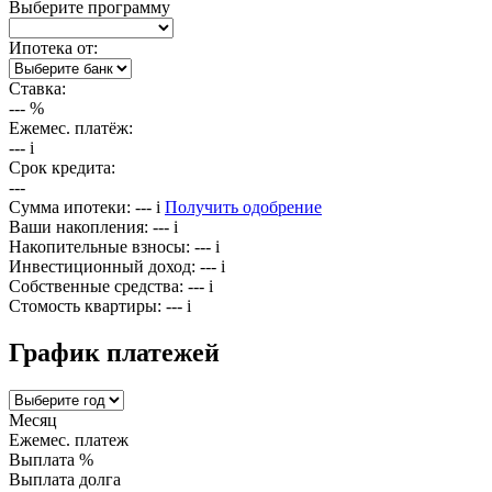
Выберите программу
Ипотека от:
Ставка:
---
%
Ежемес. платёж:
---
i
Срок кредита:
---
Сумма ипотеки:
---
i
Получить одобрение
Ваши накопления:
---
i
Накопительные взносы:
---
i
Инвестиционный доход:
---
i
Собственные средства:
---
i
Стомость квартиры:
---
i
График платежей
Месяц
Ежемес. платеж
Выплата %
Выплата долга