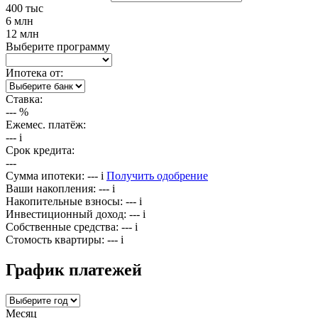
400 тыс
6 млн
12 млн
Выберите программу
Ипотека от:
Ставка:
---
%
Ежемес. платёж:
---
i
Срок кредита:
---
Сумма ипотеки:
---
i
Получить одобрение
Ваши накопления:
---
i
Накопительные взносы:
---
i
Инвестиционный доход:
---
i
Собственные средства:
---
i
Стомость квартиры:
---
i
График платежей
Месяц