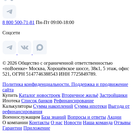
8 800 500-71-81
Пн-Пт 09:00-18:00
Соцсети
© 2026 Общество с ограниченной ответственностью
«поВоенке» Москва, Хорошёвское шоссе, 38к1, 5 этаж, офис
521, ОГРН 5147746388543 ИНН 7725849789.
Политика конфиденциальности.
Поддержка и продвижение
сайта
Купить
Каталог новостроек
Вторичное жильё
Застройщики
Ипотека
Список банков
Рефинансирование
Калькуляторы
Сумма накоплений
Сумма ипотеки
Выгода от
рефинансирования
Военнослужащим
База знаний
Вопросы и ответы
Акции
О компании
Контакты
О нас
Новости
Наша команда
Отзывы
Гарантии
Приложение