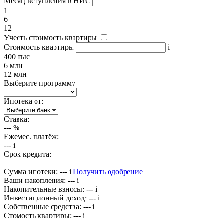
Месяц вступления в НИС
1
6
12
Учесть стоимость квартиры
Стоимость квартиры
i
400 тыс
6 млн
12 млн
Выберите программу
Ипотека от:
Ставка:
---
%
Ежемес. платёж:
---
i
Срок кредита:
---
Сумма ипотеки:
---
i
Получить одобрение
Ваши накопления:
---
i
Накопительные взносы:
---
i
Инвестиционный доход:
---
i
Собственные средства:
---
i
Стомость квартиры:
---
i