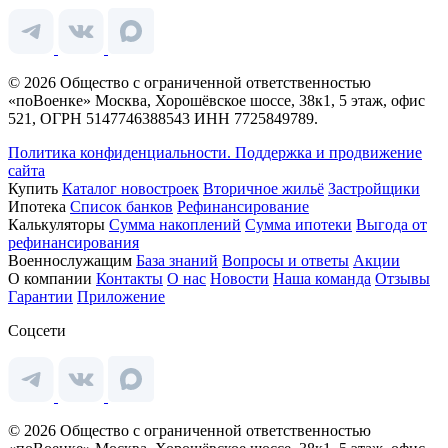
© 2026 Общество с ограниченной ответственностью
«поВоенке» Москва, Хорошёвское шоссе, 38к1, 5 этаж, офис
521, ОГРН 5147746388543 ИНН 7725849789.
Политика конфиденциальности.
Поддержка и продвижение
сайта
Купить
Каталог новостроек
Вторичное жильё
Застройщики
Ипотека
Список банков
Рефинансирование
Калькуляторы
Сумма накоплений
Сумма ипотеки
Выгода от
рефинансирования
Военнослужащим
База знаний
Вопросы и ответы
Акции
О компании
Контакты
О нас
Новости
Наша команда
Отзывы
Гарантии
Приложение
Соцсети
© 2026 Общество с ограниченной ответственностью