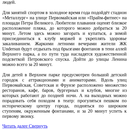
людей.
Для занятий спортом в холодное время года подойдёт стадион
«Металлург» на улице Первомайская или «Прайм-фитнес» на
площади Петра Великого. Любители плавания оценят близкое
расположение пляжа, до которого можно добраться за 20
минут. Летом здесь можно загорать и купаться, а зимой
присоединиться к клубу моржей и укреплять здоровье
закаливанием. Жаркими летними вечерами жители ЖК
Undersun будут отдыхать под брызгами фонтанов в тени аллей
Верхнего парка, а по пути туда насладятся художественной
подсветкой Петровского спуска. Дойти до улицы Ленина
можно всего за 20 минут.
Для детей в Верхнем парке предусмотрен большой детский
городок с аттракционами и аниматорами. Вдоль улиц
Первомайская, Советская и Фрунзе расположено множество
ресторанов, кафе, баров, бургерных и клубов, многие из
которых работают до поздней ночи. А на выходных можно
порадовать себя походом в театр: прогуляться пешком по
историческому центру города, подняться по широким
ступеням, окруженным фонтанами, и за 20 минут успеть к
первому звонку.
Читать далее
Свернуть