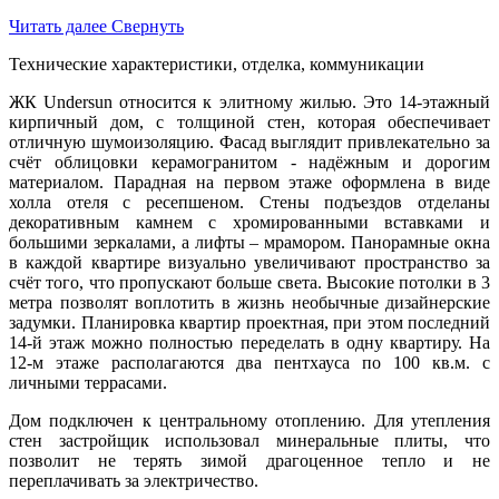
Читать далее
Свернуть
Технические характеристики, отделка, коммуникации
ЖК Undersun относится к элитному жилью. Это 14-этажный
кирпичный дом, с толщиной стен, которая обеспечивает
отличную шумоизоляцию. Фасад выглядит привлекательно за
счёт облицовки керамогранитом - надёжным и дорогим
материалом. Парадная на первом этаже оформлена в виде
холла отеля с ресепшеном. Стены подъездов отделаны
декоративным камнем с хромированными вставками и
большими зеркалами, а лифты – мрамором. Панорамные окна
в каждой квартире визуально увеличивают пространство за
счёт того, что пропускают больше света. Высокие потолки в 3
метра позволят воплотить в жизнь необычные дизайнерские
задумки. Планировка квартир проектная, при этом последний
14-й этаж можно полностью переделать в одну квартиру. На
12-м этаже располагаются два пентхауса по 100 кв.м. с
личными террасами.
Дом подключен к центральному отоплению. Для утепления
стен застройщик использовал минеральные плиты, что
позволит не терять зимой драгоценное тепло и не
переплачивать за электричество.