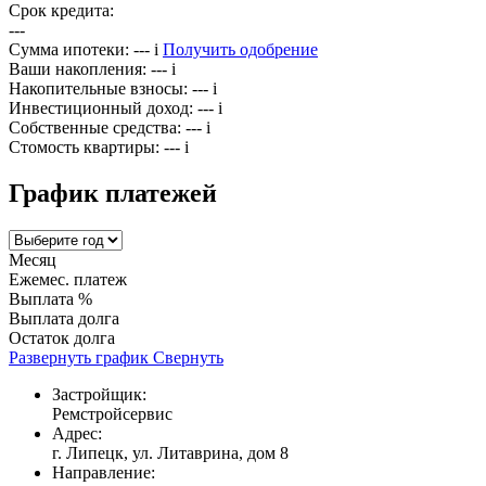
Срок кредита:
---
Сумма ипотеки:
---
i
Получить одобрение
Ваши накопления:
---
i
Накопительные взносы:
---
i
Инвестиционный доход:
---
i
Собственные средства:
---
i
Стомость квартиры:
---
i
График платежей
Месяц
Ежемес. платеж
Выплата %
Выплата долга
Остаток долга
Развернуть график
Свернуть
Застройщик:
Ремстройсервис
Адрес:
г. Липецк, ул. Литаврина, дом 8
Направление: