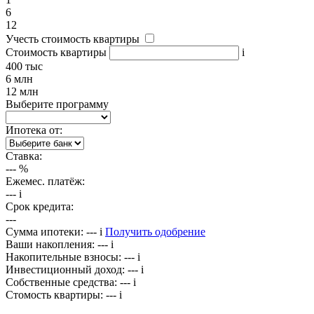
6
12
Учесть стоимость квартиры
Стоимость квартиры
i
400 тыс
6 млн
12 млн
Выберите программу
Ипотека от:
Ставка:
---
%
Ежемес. платёж:
---
i
Срок кредита:
---
Сумма ипотеки:
---
i
Получить одобрение
Ваши накопления:
---
i
Накопительные взносы:
---
i
Инвестиционный доход:
---
i
Собственные средства:
---
i
Стомость квартиры:
---
i