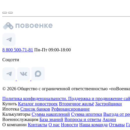
8 800 500-71-81
Пн-Пт 09:00-18:00
Соцсети
© 2026 Общество с ограниченной ответственностью «поВоенке
Политика конфиденциальности.
Поддержка и продвижение сай
Купить
Каталог новостроек
Вторичное жильё
Застройщики
Ипотека
Список банков
Рефинансирование
Калькуляторы
Сумма накоплений
Сумма ипотеки
Выгода от р
Военнослужащим
База знаний
Вопросы и ответы
Акции
О компании
Контакты
О нас
Новости
Наша команда
Отзывы
Г