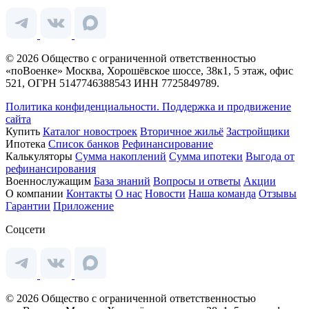
© 2026 Общество с ограниченной ответственностью
«поВоенке» Москва, Хорошёвское шоссе, 38к1, 5 этаж, офис
521, ОГРН 5147746388543 ИНН 7725849789.
Политика конфиденциальности.
Поддержка и продвижение
сайта
Купить
Каталог новостроек
Вторичное жильё
Застройщики
Ипотека
Список банков
Рефинансирование
Калькуляторы
Сумма накоплений
Сумма ипотеки
Выгода от
рефинансирования
Военнослужащим
База знаний
Вопросы и ответы
Акции
О компании
Контакты
О нас
Новости
Наша команда
Отзывы
Гарантии
Приложение
Соцсети
© 2026 Общество с ограниченной ответственностью