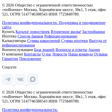
© 2026 Общество с ограниченной ответственностью
«поВоенке» Москва, Хорошёвское шоссе, 38к1, 5 этаж, офис
521, ОГРН 5147746388543 ИНН 7725849789.
Политика конфиденциальности.
Поддержка и продвижение
сайта
Купить
Каталог новостроек
Вторичное жильё
Застройщики
Ипотека
Список банков
Рефинансирование
Калькуляторы
Сумма накоплений
Сумма ипотеки
Выгода от
рефинансирования
Военнослужащим
База знаний
Вопросы и ответы
Акции
О компании
Контакты
О нас
Новости
Наша команда
Отзывы
Гарантии
Приложение
Соцсети
© 2026 Общество с ограниченной ответственностью
«поВоенке» Москва, Хорошёвское шоссе, 38к1, 5 этаж, офис
521, ОГРН 5147746388543 ИНН 7725849789.
Политика конфиденциальности.