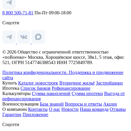
8 800 500-71-81
Пн-Пт 09:00-18:00
Соцсети
© 2026 Общество с ограниченной ответственностью
«поВоенке» Москва, Хорошёвское шоссе, 38к1, 5 этаж, офис
521, ОГРН 5147746388543 ИНН 7725849789.
Политика конфиденциальности.
Поддержка и продвижение
сайта
Купить
Каталог новостроек
Вторичное жильё
Застройщики
Ипотека
Список банков
Рефинансирование
Калькуляторы
Сумма накоплений
Сумма ипотеки
Выгода от
рефинансирования
Военнослужащим
База знаний
Вопросы и ответы
Акции
О компании
Контакты
О нас
Новости
Наша команда
Отзывы
Гарантии
Приложение
Соцсети