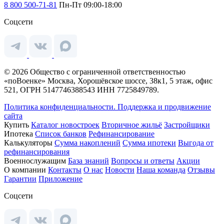
8 800 500-71-81
Пн-Пт 09:00-18:00
Соцсети
© 2026 Общество с ограниченной ответственностью
«поВоенке» Москва, Хорошёвское шоссе, 38к1, 5 этаж, офис
521, ОГРН 5147746388543 ИНН 7725849789.
Политика конфиденциальности.
Поддержка и продвижение
сайта
Купить
Каталог новостроек
Вторичное жильё
Застройщики
Ипотека
Список банков
Рефинансирование
Калькуляторы
Сумма накоплений
Сумма ипотеки
Выгода от
рефинансирования
Военнослужащим
База знаний
Вопросы и ответы
Акции
О компании
Контакты
О нас
Новости
Наша команда
Отзывы
Гарантии
Приложение
Соцсети