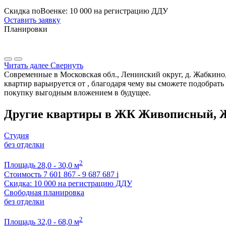
Скидка поВоенке: 10 000 на регистрацию ДДУ
Оставить заявку
Планировки
Читать далее
Свернуть
Современные в Московская обл., Ленинский округ, д. Жабкино,
квартир варьируется от , благодаря чему вы сможете подобрат
покупку выгодным вложением в будущее.
Другие квартиры в ЖК Живописный, 
Студия
без отделки
2
Площадь
28,0 - 30,0 м
Стоимость
7 601 867 - 9 687 687
i
Скидка: 10 000 на регистрацию ДДУ
Свободная планировка
без отделки
2
Площадь
32,0 - 68,0 м