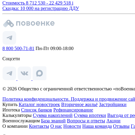
Стоимость
8 712 530 - 22 429 518
i
Скидка: 10 000 на регистрацию ДДУ
8 800 500-71-81
Пн-Пт 09:00-18:00
Соцсети
© 2026 Общество с ограниченной ответственностью «поВоенке
Политика конфиденциальности.
Поддержка и продвижение сай
Купить
Каталог новостроек
Вторичное жильё
Застройщики
Ипотека
Список банков
Рефинансирование
Калькуляторы
Сумма накоплений
Сумма ипотеки
Выгода от р
Военнослужащим
База знаний
Вопросы и ответы
Акции
О компании
Контакты
О нас
Новости
Наша команда
Отзывы
Г