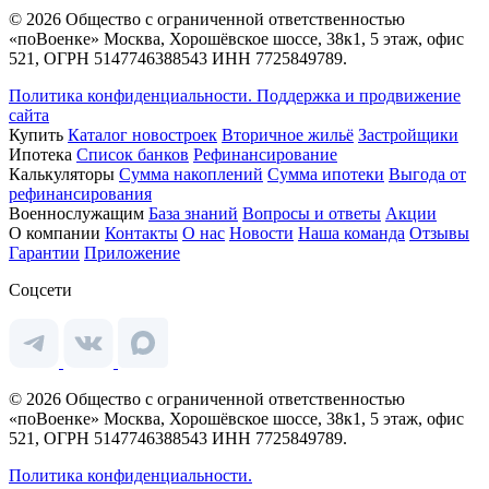
© 2026 Общество с ограниченной ответственностью
«поВоенке» Москва, Хорошёвское шоссе, 38к1, 5 этаж, офис
521, ОГРН 5147746388543 ИНН 7725849789.
Политика конфиденциальности.
Поддержка и продвижение
сайта
Купить
Каталог новостроек
Вторичное жильё
Застройщики
Ипотека
Список банков
Рефинансирование
Калькуляторы
Сумма накоплений
Сумма ипотеки
Выгода от
рефинансирования
Военнослужащим
База знаний
Вопросы и ответы
Акции
О компании
Контакты
О нас
Новости
Наша команда
Отзывы
Гарантии
Приложение
Соцсети
© 2026 Общество с ограниченной ответственностью
«поВоенке» Москва, Хорошёвское шоссе, 38к1, 5 этаж, офис
521, ОГРН 5147746388543 ИНН 7725849789.
Политика конфиденциальности.