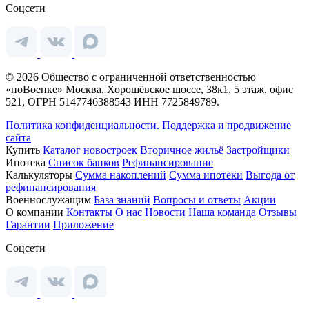
Соцсети
© 2026 Общество с ограниченной ответственностью
«поВоенке» Москва, Хорошёвское шоссе, 38к1, 5 этаж, офис
521, ОГРН 5147746388543 ИНН 7725849789.
Политика конфиденциальности.
Поддержка и продвижение
сайта
Купить
Каталог новостроек
Вторичное жильё
Застройщики
Ипотека
Список банков
Рефинансирование
Калькуляторы
Сумма накоплений
Сумма ипотеки
Выгода от
рефинансирования
Военнослужащим
База знаний
Вопросы и ответы
Акции
О компании
Контакты
О нас
Новости
Наша команда
Отзывы
Гарантии
Приложение
Соцсети