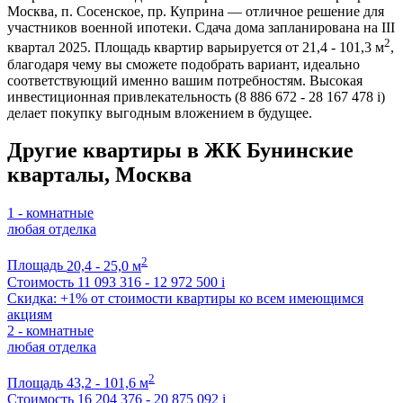
Москва, п. Сосенское, пр. Куприна — отличное решение для
участников военной ипотеки. Сдача дома запланирована на III
2
квартал 2025. Площадь квартир варьируется от 21,4 - 101,3 м
,
благодаря чему вы сможете подобрать вариант, идеально
соответствующий именно вашим потребностям. Высокая
инвестиционная привлекательность (8 886 672 - 28 167 478
i
)
делает покупку выгодным вложением в будущее.
Другие квартиры в ЖК Бунинские
кварталы, Москва
1 - комнатные
любая отделка
2
Площадь
20,4 - 25,0 м
Стоимость
11 093 316 - 12 972 500
i
Скидка: +1% от стоимости квартиры ко всем имеющимся
акциям
2 - комнатные
любая отделка
2
Площадь
43,2 - 101,6 м
Стоимость
16 204 376 - 20 875 092
i