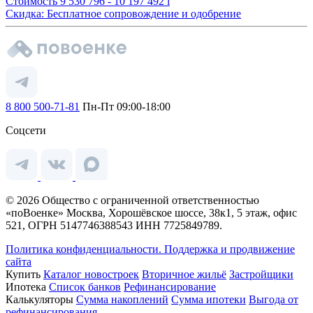
Стоимость
9 530 796 - 10 197 492
i
Скидка: Бесплатное сопровождение и одобрение
8 800 500-71-81
Пн-Пт 09:00-18:00
Соцсети
© 2026 Общество с ограниченной ответственностью
«поВоенке» Москва, Хорошёвское шоссе, 38к1, 5 этаж, офис
521, ОГРН 5147746388543 ИНН 7725849789.
Политика конфиденциальности.
Поддержка и продвижение
сайта
Купить
Каталог новостроек
Вторичное жильё
Застройщики
Ипотека
Список банков
Рефинансирование
Калькуляторы
Сумма накоплений
Сумма ипотеки
Выгода от
рефинансирования