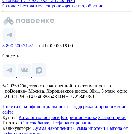
Стоимость
17 937 787 - 25 529 643
i
Скидка: Бесплатное сопровождение и одобрение
8 800 500-71-81
Пн-Пт 09:00-18:00
Соцсети
© 2026 Общество с ограниченной ответственностью
«поВоенке» Москва, Хорошёвское шоссе, 38к1, 5 этаж, офис
521, ОГРН 5147746388543 ИНН 7725849789.
Политика конфиденциальности.
Поддержка и продвижение
сайта
Купить
Каталог новостроек
Вторичное жильё
Застройщики
Ипотека
Список банков
Рефинансирование
Калькуляторы
Сумма накоплений
Сумма ипотеки
Выгода от
рефинансирования