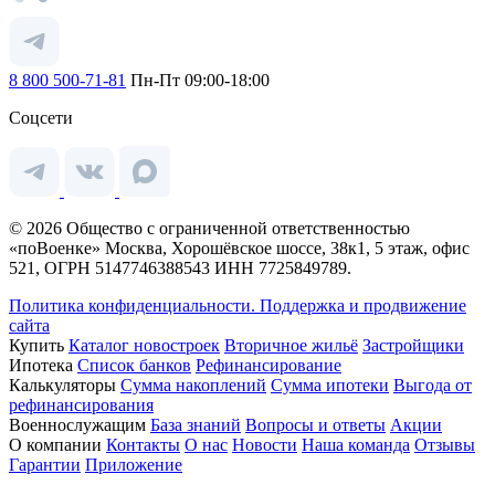
8 800 500-71-81
Пн-Пт 09:00-18:00
Соцсети
© 2026 Общество с ограниченной ответственностью
«поВоенке» Москва, Хорошёвское шоссе, 38к1, 5 этаж, офис
521, ОГРН 5147746388543 ИНН 7725849789.
Политика конфиденциальности.
Поддержка и продвижение
сайта
Купить
Каталог новостроек
Вторичное жильё
Застройщики
Ипотека
Список банков
Рефинансирование
Калькуляторы
Сумма накоплений
Сумма ипотеки
Выгода от
рефинансирования
Военнослужащим
База знаний
Вопросы и ответы
Акции
О компании
Контакты
О нас
Новости
Наша команда
Отзывы
Гарантии
Приложение