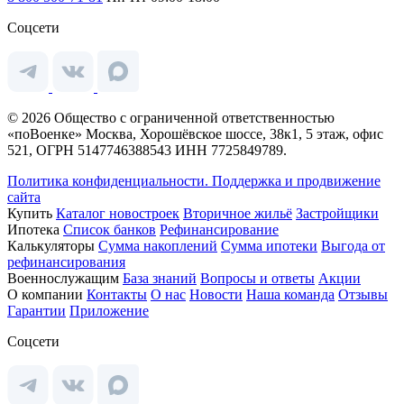
Соцсети
© 2026 Общество с ограниченной ответственностью
«поВоенке» Москва, Хорошёвское шоссе, 38к1, 5 этаж, офис
521, ОГРН 5147746388543 ИНН 7725849789.
Политика конфиденциальности.
Поддержка и продвижение
сайта
Купить
Каталог новостроек
Вторичное жильё
Застройщики
Ипотека
Список банков
Рефинансирование
Калькуляторы
Сумма накоплений
Сумма ипотеки
Выгода от
рефинансирования
Военнослужащим
База знаний
Вопросы и ответы
Акции
О компании
Контакты
О нас
Новости
Наша команда
Отзывы
Гарантии
Приложение
Соцсети