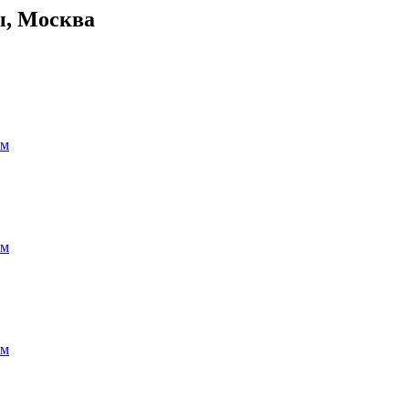
ы, Москва
ям
ям
ям