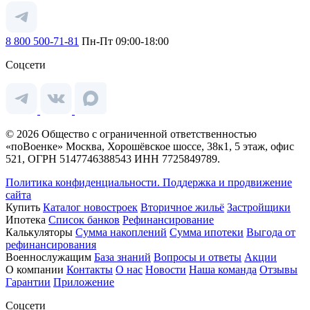
8 800 500-71-81
Пн-Пт 09:00-18:00
Соцсети
© 2026 Общество с ограниченной ответственностью
«поВоенке» Москва, Хорошёвское шоссе, 38к1, 5 этаж, офис
521, ОГРН 5147746388543 ИНН 7725849789.
Политика конфиденциальности.
Поддержка и продвижение
сайта
Купить
Каталог новостроек
Вторичное жильё
Застройщики
Ипотека
Список банков
Рефинансирование
Калькуляторы
Сумма накоплений
Сумма ипотеки
Выгода от
рефинансирования
Военнослужащим
База знаний
Вопросы и ответы
Акции
О компании
Контакты
О нас
Новости
Наша команда
Отзывы
Гарантии
Приложение
Соцсети