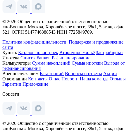
© 2026 Общество с ограниченной ответственностью
«поВоенке» Москва, Хорошёвское шоссе, 38к1, 5 этаж, офис
521, ОГРН 5147746388543 ИНН 7725849789.
Политика конфиденциальности.
Поддержка и продвижение
сайта
Купить
Каталог новостроек
Вторичное жильё
Застройщики
Ипотека
Список банков
Рефинансирование
Калькуляторы
Сумма накоплений
Сумма ипотеки
Выгода от
рефинансирования
Военнослужащим
База знаний
Вопросы и ответы
Акции
О компании
Контакты
О нас
Новости
Наша команда
Отзывы
Гарантии
Приложение
Соцсети
© 2026 Общество с ограниченной ответственностью
«поВоенке» Москва, Хорошёвское шоссе, 38к1, 5 этаж, офис