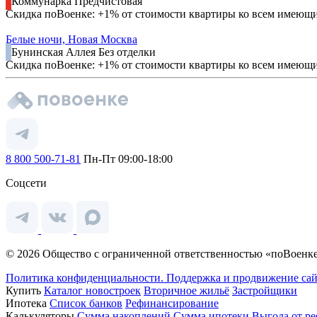
Коммунарка
Предчистовая
Скидка поВоенке: +1% от стоимости квартиры ко всем имеющ
Белые ночи, Новая Москва
Бунинская Аллея
Без отделки
Скидка поВоенке: +1% от стоимости квартиры ко всем имеющ
8 800 500-71-81
Пн-Пт 09:00-18:00
Соцсети
© 2026 Общество с ограниченной ответственностью «поВоенке
Политика конфиденциальности.
Поддержка и продвижение сай
Купить
Каталог новостроек
Вторичное жильё
Застройщики
Ипотека
Список банков
Рефинансирование
Калькуляторы
Сумма накоплений
Сумма ипотеки
Выгода от р