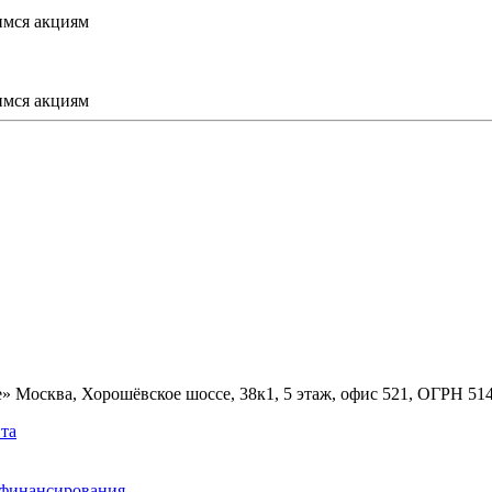
имся акциям
имся акциям
» Москва, Хорошёвское шоссе, 38к1, 5 этаж, офис 521, ОГРН 5
та
ефинансирования