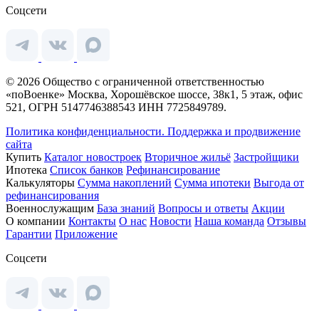
Соцсети
© 2026 Общество с ограниченной ответственностью
«поВоенке» Москва, Хорошёвское шоссе, 38к1, 5 этаж, офис
521, ОГРН 5147746388543 ИНН 7725849789.
Политика конфиденциальности.
Поддержка и продвижение
сайта
Купить
Каталог новостроек
Вторичное жильё
Застройщики
Ипотека
Список банков
Рефинансирование
Калькуляторы
Сумма накоплений
Сумма ипотеки
Выгода от
рефинансирования
Военнослужащим
База знаний
Вопросы и ответы
Акции
О компании
Контакты
О нас
Новости
Наша команда
Отзывы
Гарантии
Приложение
Соцсети