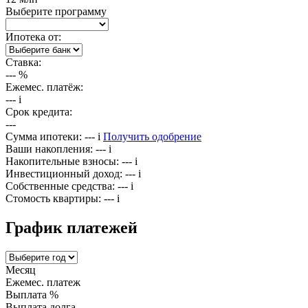
Выберите программу
Ипотека от:
Ставка:
---
%
Ежемес. платёж:
---
i
Срок кредита:
---
Сумма ипотеки:
---
i
Получить одобрение
Ваши накопления:
---
i
Накопительные взносы:
---
i
Инвестиционный доход:
---
i
Собственные средства:
---
i
Стомость квартиры:
---
i
График платежей
Месяц
Ежемес. платеж
Выплата %
Выплата долга