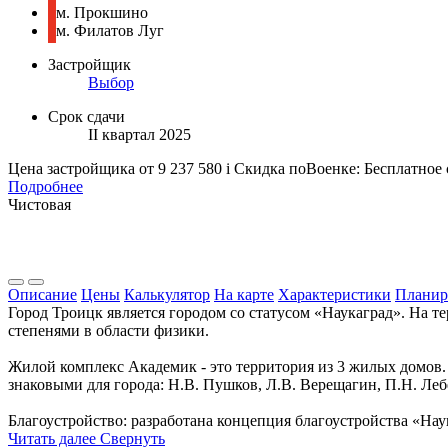
м. Прокшино
м. Филатов Луг
Застройщик
Выбор
Срок сдачи
II квартал 2025
Цена застройщика
от 9 237 580
i
Скидка поВоенке: Бесплатное
Подробнее
Чистовая
Описание
Цены
Калькулятор
На карте
Характеристики
Планир
Город Троицк является городом со статусом «Наукаград». На 
степенями в области физики.
Жилой комплекс Академик - это территория из 3 жилых домов.
знаковыми для города: Н.В. Пушков, Л.В. Верещагин, П.Н. Леб
Благоустройство: разработана концепция благоустройства «Нау
Читать далее
Свернуть