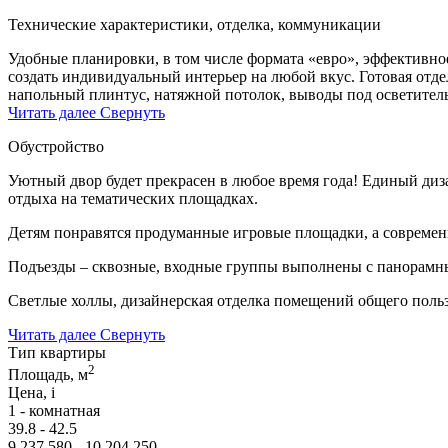
Технические характеристики, отделка, коммуникации
Удобные планировки, в том числе формата «евро», эффективное
создать индивидуальный интерьер на любой вкус. Готовая отде
напольный плинтус, натяжной потолок, выводы под осветител
Читать далее
Свернуть
Обустройство
Уютный двор будет прекрасен в любое время года! Единый ди
отдыха на тематических площадках.
Детям понравятся продуманные игровые площадки, а современн
Подъезды – сквозные, входные группы выполнены с панорамны
Светлые холлы, дизайнерская отделка помещений общего пользо
Читать далее
Свернуть
Тип квартиры
2
Площадь, м
Цена,
i
1 - комнатная
39.8 - 42.5
9 237 580 - 10 204 250