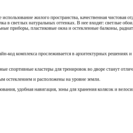
 использование жилого пространства, качественная чистовая отд
лка в светлых натуральных оттенках. В нее входят: светлые обо
ьные приборы, пластиковые окна и остекленные балконы, радиа
зайн-код комплекса прослеживается в архитектурных решениях 
ые спортивные кластеры для тренировок во дворе станут отличн
м остеклением и расположены на уровне земли.
вания, удобная навигация, зоны для хранения колясок и велоси