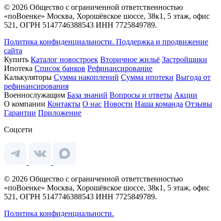
© 2026 Общество с ограниченной ответственностью
«поВоенке» Москва, Хорошёвское шоссе, 38к1, 5 этаж, офис
521, ОГРН 5147746388543 ИНН 7725849789.
Политика конфиденциальности.
Поддержка и продвижение
сайта
Купить
Каталог новостроек
Вторичное жильё
Застройщики
Ипотека
Список банков
Рефинансирование
Калькуляторы
Сумма накоплений
Сумма ипотеки
Выгода от
рефинансирования
Военнослужащим
База знаний
Вопросы и ответы
Акции
О компании
Контакты
О нас
Новости
Наша команда
Отзывы
Гарантии
Приложение
Соцсети
© 2026 Общество с ограниченной ответственностью
«поВоенке» Москва, Хорошёвское шоссе, 38к1, 5 этаж, офис
521, ОГРН 5147746388543 ИНН 7725849789.
Политика конфиденциальности.