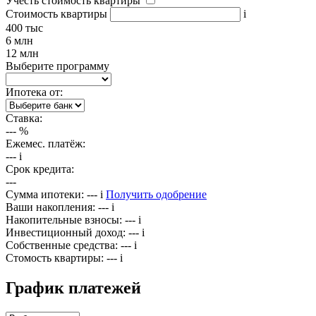
Учесть стоимость квартиры
Стоимость квартиры
i
400 тыс
6 млн
12 млн
Выберите программу
Ипотека от:
Ставка:
---
%
Ежемес. платёж:
---
i
Срок кредита:
---
Сумма ипотеки:
---
i
Получить одобрение
Ваши накопления:
---
i
Накопительные взносы:
---
i
Инвестиционный доход:
---
i
Собственные средства:
---
i
Стомость квартиры:
---
i
График платежей