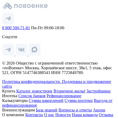
8 800 500-71-81
Пн-Пт 09:00-18:00
Соцсети
© 2026 Общество с ограниченной ответственностью
«поВоенке» Москва, Хорошёвское шоссе, 38к1, 5 этаж, офис
521, ОГРН 5147746388543 ИНН 7725849789.
Политика конфиденциальности.
Поддержка и продвижение
сайта
Купить
Каталог новостроек
Вторичное жильё
Застройщики
Ипотека
Список банков
Рефинансирование
Калькуляторы
Сумма накоплений
Сумма ипотеки
Выгода от
рефинансирования
Военнослужащим
База знаний
Вопросы и ответы
Акции
О компании
Контакты
О нас
Новости
Наша команда
Отзывы