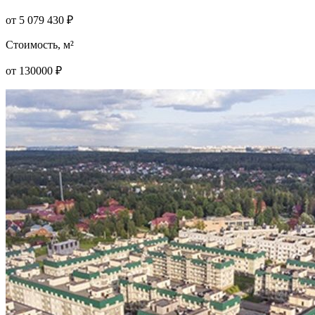
от
5 079 430
₽
Стоимость, м²
от
130000
₽