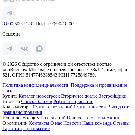
8 800 500-71-81
Пн-Пт 09:00-18:00
Соцсети
© 2026 Общество с ограниченной ответственностью
«поВоенке» Москва, Хорошёвское шоссе, 38к1, 5 этаж, офис
521, ОГРН 5147746388543 ИНН 7725849789.
Политика конфиденциальности.
Поддержка и продвижение
сайта
Купить
Каталог новостроек
Вторичное жильё
Застройщики
Ипотека
Список банков
Рефинансирование
Калькуляторы
Сумма накоплений
Сумма ипотеки
Выгода от
рефинансирования
Военнослужащим
База знаний
Вопросы и ответы
Акции
О компании
Контакты
О нас
Новости
Наша команда
Отзывы
Гарантии
Приложение