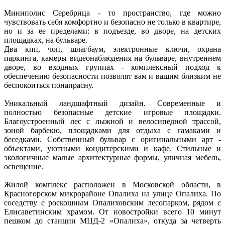
Миниполис Серебрица - то пространство, где можно
чувствовать себя комфортно и безопасно не только в квартире,
но и за ее пределами: в подъезде, во дворе, на детских
площадках, на бульваре.
Два кпп, чоп, шлагбаум, электронные ключи, охрана
паркинга, камеры видеонаблюдения на бульваре, внутреннем
дворе, во входных группах - комплексный подход к
обеспечению безопасности позволят вам и вашим близким не
беспокоиться понапрасну.
Уникальный ландшафтный дизайн. Современные и
полностью безопасные детские игровые площадки.
Благоустроенный лес с лыжной и велосипедной трассой,
зоной барбекю, площадками для отдыха с гамаками и
беседками. Собственный бульвар с оригинальными арт -
объектами, уютными кондитерскими и кафе. Стильные и
экологичные малые архитектурные формы, уличная мебель,
освещение.
Жилой комплекс расположен в Московской области, в
Красногорском микрорайоне Опалиха на улице Опалиха. По
соседству с роскошным Опалиховским лесопарком, рядом с
Елисаветинским храмом. От новостройки всего 10 минут
пешком до станции МЦД-2 «Опалиха», откуда за четверть