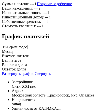
Сумма ипотеки:
---
i
Получить одобрение
Ваши накопления:
---
i
Накопительные взносы:
---
i
Инвестиционный доход:
---
i
Собственные средства:
---
i
Стомость квартиры:
---
i
График платежей
Месяц
Ежемес. платеж
Выплата %
Выплата долга
Остаток долга
Развернуть график
Свернуть
Застройщик:
Сити-XXI век
Адрес:
Московская область, Красногорск, мкр. Опалиха
Направление:
запад
Удаленность от КАД/МКАД: