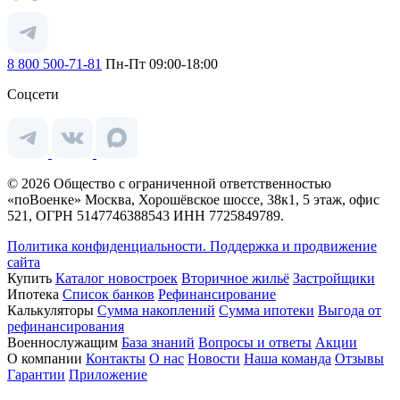
8 800 500-71-81
Пн-Пт 09:00-18:00
Соцсети
© 2026 Общество с ограниченной ответственностью
«поВоенке» Москва, Хорошёвское шоссе, 38к1, 5 этаж, офис
521, ОГРН 5147746388543 ИНН 7725849789.
Политика конфиденциальности.
Поддержка и продвижение
сайта
Купить
Каталог новостроек
Вторичное жильё
Застройщики
Ипотека
Список банков
Рефинансирование
Калькуляторы
Сумма накоплений
Сумма ипотеки
Выгода от
рефинансирования
Военнослужащим
База знаний
Вопросы и ответы
Акции
О компании
Контакты
О нас
Новости
Наша команда
Отзывы
Гарантии
Приложение