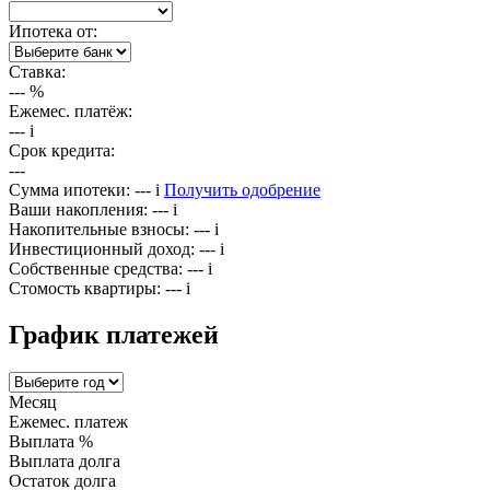
Ипотека от:
Ставка:
---
%
Ежемес. платёж:
---
i
Срок кредита:
---
Сумма ипотеки:
---
i
Получить одобрение
Ваши накопления:
---
i
Накопительные взносы:
---
i
Инвестиционный доход:
---
i
Собственные средства:
---
i
Стомость квартиры:
---
i
График платежей
Месяц
Ежемес. платеж
Выплата %
Выплата долга
Остаток долга