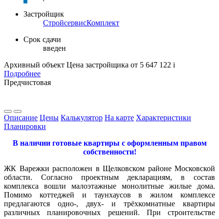
Застройщик
СтройсервисКомплект
Срок сдачи
введен
Архивный объект
Цена застройщика
от 5 647 122
i
Подробнее
Предчистовая
Описание
Цены
Калькулятор
На карте
Характеристики
Планировки
В н
аличии готовые квартиры с оформленным правом
собственности!
ЖК Варежки расположен в Щелковском районе Московской
области. Согласно проектным декларациям, в состав
комплекса вошли малоэтажные монолитные жилые дома.
Помимо коттеджей и таунхаусов в жилом комплексе
предлагаются одно-, двух- и трёхкомнатные квартиры
различных планировочных решений. При строительстве