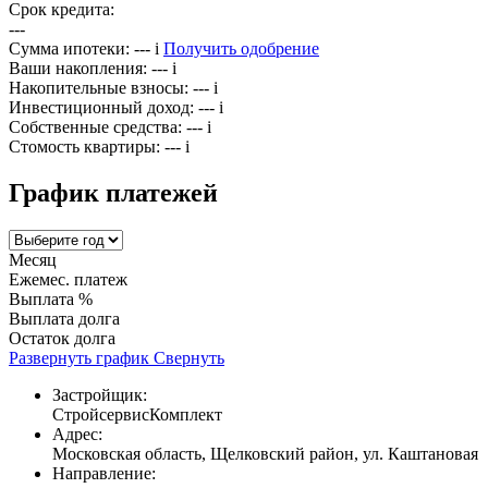
Срок кредита:
---
Сумма ипотеки:
---
i
Получить одобрение
Ваши накопления:
---
i
Накопительные взносы:
---
i
Инвестиционный доход:
---
i
Собственные средства:
---
i
Стомость квартиры:
---
i
График платежей
Месяц
Ежемес. платеж
Выплата %
Выплата долга
Остаток долга
Развернуть график
Свернуть
Застройщик:
СтройсервисКомплект
Адрес:
Московская область, Щелковский район, ул. Каштановая
Направление: