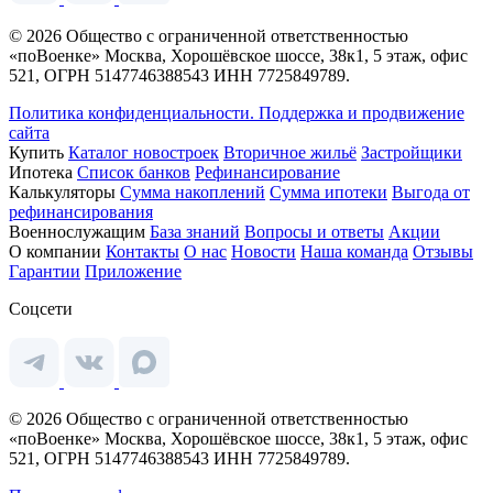
© 2026 Общество с ограниченной ответственностью
«поВоенке» Москва, Хорошёвское шоссе, 38к1, 5 этаж, офис
521, ОГРН 5147746388543 ИНН 7725849789.
Политика конфиденциальности.
Поддержка и продвижение
сайта
Купить
Каталог новостроек
Вторичное жильё
Застройщики
Ипотека
Список банков
Рефинансирование
Калькуляторы
Сумма накоплений
Сумма ипотеки
Выгода от
рефинансирования
Военнослужащим
База знаний
Вопросы и ответы
Акции
О компании
Контакты
О нас
Новости
Наша команда
Отзывы
Гарантии
Приложение
Соцсети
© 2026 Общество с ограниченной ответственностью
«поВоенке» Москва, Хорошёвское шоссе, 38к1, 5 этаж, офис
521, ОГРН 5147746388543 ИНН 7725849789.