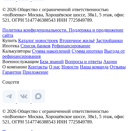
© 2026 Общество с ограниченной ответственностью
«поВоенке» Москва, Хорошёвское шоссе, 38к1, 5 этаж, офис
521, ОГРН 5147746388543 ИНН 7725849789.
Политика конфиденциальности.
Поддержка и продвижение
сайта
Купить
Каталог новостроек
Вторичное жильё
Застройщики
Ипотека
Список банков
Рефинансирование
Калькуляторы
Сумма накоплений
Сумма ипотеки
Выгода от
рефинансирования
Военнослужащим
База знаний
Вопросы и ответы
Акции
О компании
Контакты
О нас
Новости
Наша команда
Отзывы
Гарантии
Приложение
Соцсети
© 2026 Общество с ограниченной ответственностью
«поВоенке» Москва, Хорошёвское шоссе, 38к1, 5 этаж, офис
521, ОГРН 5147746388543 ИНН 7725849789.