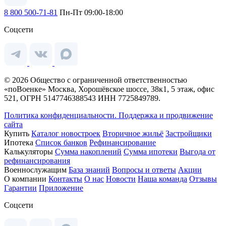
8 800 500-71-81
Пн-Пт 09:00-18:00
Соцсети
© 2026 Общество с ограниченной ответственностью
«поВоенке» Москва, Хорошёвское шоссе, 38к1, 5 этаж, офис
521, ОГРН 5147746388543 ИНН 7725849789.
Политика конфиденциальности.
Поддержка и продвижение
сайта
Купить
Каталог новостроек
Вторичное жильё
Застройщики
Ипотека
Список банков
Рефинансирование
Калькуляторы
Сумма накоплений
Сумма ипотеки
Выгода от
рефинансирования
Военнослужащим
База знаний
Вопросы и ответы
Акции
О компании
Контакты
О нас
Новости
Наша команда
Отзывы
Гарантии
Приложение
Соцсети