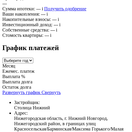
---
Сумма ипотеки:
---
i
Получить одобрение
Ваши накопления:
---
i
Накопительные взносы:
---
i
Инвестиционный доход:
---
i
Собственные средства:
---
i
Стомость квартиры:
---
i
График платежей
Месяц
Ежемес. платеж
Выплата %
Выплата долга
Остаток долга
Развернуть график
Свернуть
Застройщик:
Столица Нижний
Адрес:
Нижегородская область, г. Нижний Новгород,
Нижегородский район, в границах улиц
Красносельская/Барминская/Максима Горького/Малая