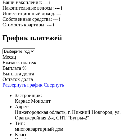
Ваши накопления:
---
i
Накопительные взносы:
---
i
Инвестиционный доход:
---
i
Собственные средства:
---
i
Стомость квартиры:
---
i
График платежей
Месяц
Ежемес. платеж
Выплата %
Выплата долга
Остаток долга
Развернуть график
Свернуть
Застройщик:
Каркас Монолит
Адрес:
Нижегородская область, г. Нижний Новгород, ул.
Оранжерейная 2-я, СНТ "Бугры-2"
Тип:
многоквартирный дом
Класс: