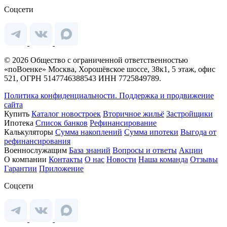
Соцсети
© 2026 Общество с ограниченной ответственностью
«поВоенке» Москва, Хорошёвское шоссе, 38к1, 5 этаж, офис
521, ОГРН 5147746388543 ИНН 7725849789.
Политика конфиденциальности.
Поддержка и продвижение
сайта
Купить
Каталог новостроек
Вторичное жильё
Застройщики
Ипотека
Список банков
Рефинансирование
Калькуляторы
Сумма накоплений
Сумма ипотеки
Выгода от
рефинансирования
Военнослужащим
База знаний
Вопросы и ответы
Акции
О компании
Контакты
О нас
Новости
Наша команда
Отзывы
Гарантии
Приложение
Соцсети