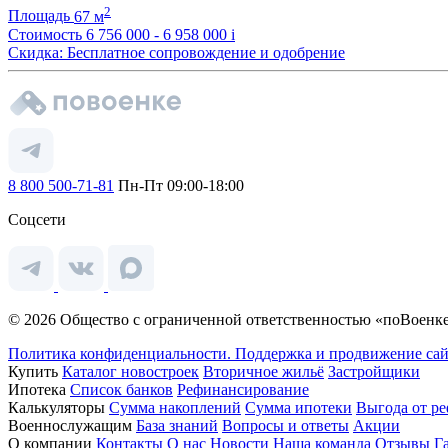
2
Площадь
67 м
Стоимость
6 756 000 - 6 958 000
i
Скидка: Бесплатное сопровождение и одобрение
8 800 500-71-81
Пн-Пт 09:00-18:00
Соцсети
© 2026 Общество с ограниченной ответственностью «поВоенке
Политика конфиденциальности.
Поддержка и продвижение сай
Купить
Каталог новостроек
Вторичное жильё
Застройщики
Ипотека
Список банков
Рефинансирование
Калькуляторы
Сумма накоплений
Сумма ипотеки
Выгода от р
Военнослужащим
База знаний
Вопросы и ответы
Акции
О компании
Контакты
О нас
Новости
Наша команда
Отзывы
Г