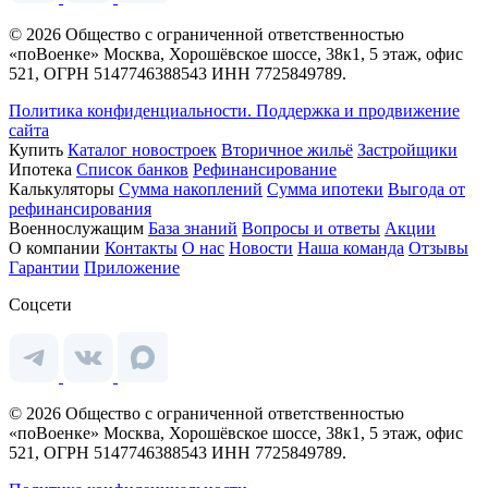
© 2026 Общество с ограниченной ответственностью
«поВоенке» Москва, Хорошёвское шоссе, 38к1, 5 этаж, офис
521, ОГРН 5147746388543 ИНН 7725849789.
Политика конфиденциальности.
Поддержка и продвижение
сайта
Купить
Каталог новостроек
Вторичное жильё
Застройщики
Ипотека
Список банков
Рефинансирование
Калькуляторы
Сумма накоплений
Сумма ипотеки
Выгода от
рефинансирования
Военнослужащим
База знаний
Вопросы и ответы
Акции
О компании
Контакты
О нас
Новости
Наша команда
Отзывы
Гарантии
Приложение
Соцсети
© 2026 Общество с ограниченной ответственностью
«поВоенке» Москва, Хорошёвское шоссе, 38к1, 5 этаж, офис
521, ОГРН 5147746388543 ИНН 7725849789.