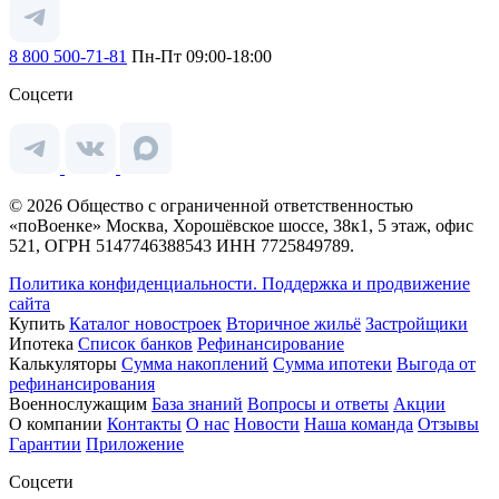
8 800 500-71-81
Пн-Пт 09:00-18:00
Соцсети
© 2026 Общество с ограниченной ответственностью
«поВоенке» Москва, Хорошёвское шоссе, 38к1, 5 этаж, офис
521, ОГРН 5147746388543 ИНН 7725849789.
Политика конфиденциальности.
Поддержка и продвижение
сайта
Купить
Каталог новостроек
Вторичное жильё
Застройщики
Ипотека
Список банков
Рефинансирование
Калькуляторы
Сумма накоплений
Сумма ипотеки
Выгода от
рефинансирования
Военнослужащим
База знаний
Вопросы и ответы
Акции
О компании
Контакты
О нас
Новости
Наша команда
Отзывы
Гарантии
Приложение
Соцсети