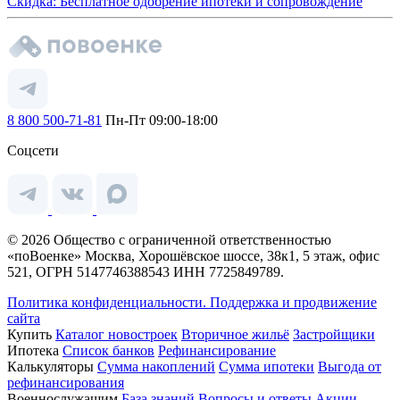
Скидка: Бесплатное одобрение ипотеки и сопровождение
8 800 500-71-81
Пн-Пт 09:00-18:00
Соцсети
© 2026 Общество с ограниченной ответственностью
«поВоенке» Москва, Хорошёвское шоссе, 38к1, 5 этаж, офис
521, ОГРН 5147746388543 ИНН 7725849789.
Политика конфиденциальности.
Поддержка и продвижение
сайта
Купить
Каталог новостроек
Вторичное жильё
Застройщики
Ипотека
Список банков
Рефинансирование
Калькуляторы
Сумма накоплений
Сумма ипотеки
Выгода от
рефинансирования
Военнослужащим
База знаний
Вопросы и ответы
Акции