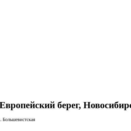
вропейский берег, Новосибирс
л. Большевистская