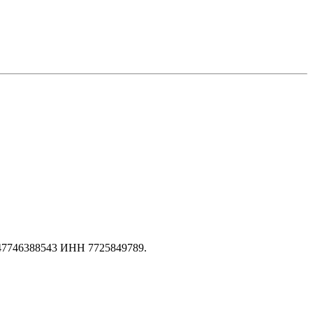
147746388543 ИНН 7725849789.