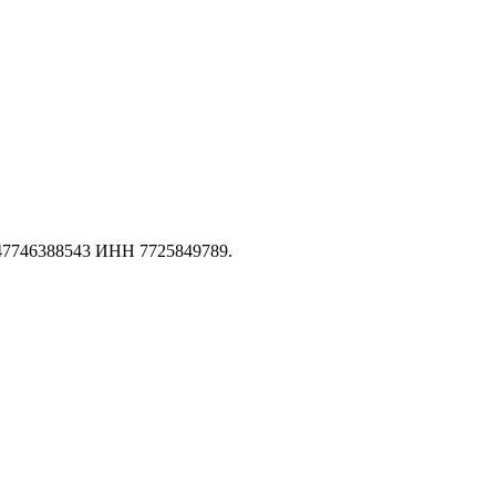
147746388543 ИНН 7725849789.