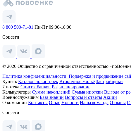
8 800 500-71-81
Пн-Пт 09:00-18:00
Соцсети
© 2026 Общество с ограниченной ответственностью «поВоенке
Политика конфиденциальности.
Поддержка и продвижение сай
Купить
Каталог новостроек
Вторичное жильё
Застройщики
Ипотека
Список банков
Рефинансирование
Калькуляторы
Сумма накоплений
Сумма ипотеки
Выгода от р
Военнослужащим
База знаний
Вопросы и ответы
Акции
О компании
Контакты
О нас
Новости
Наша команда
Отзывы
Г
Соцсети