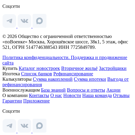
Соцсети
© 2026 Общество с ограниченной ответственностью
«поВоенке» Москва, Хорошёвское шоссе, 38к1, 5 этаж, офис
521, ОГРН 5147746388543 ИНН 7725849789.
Политика конфиденциальности.
Поддержка и продвижение
сайта
Купить
Каталог новостроек
Вторичное жильё
Застройщики
Ипотека
Список банков
Рефинансирование
Калькуляторы
Сумма накоплений
Сумма ипотеки
Выгода от
рефинансирования
Военнослужащим
База знаний
Вопросы и ответы
Акции
О компании
Контакты
О нас
Новости
Наша команда
Отзывы
Гарантии
Приложение
Соцсети