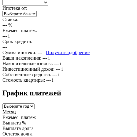
Ипотека от:
Ставка:
---
%
Ежемес. платёж:
---
i
Срок кредита:
---
Сумма ипотеки:
---
i
Получить одобрение
Ваши накопления:
---
i
Накопительные взносы:
---
i
Инвестиционный доход:
---
i
Собственные средства:
---
i
Стомость квартиры:
---
i
График платежей
Месяц
Ежемес. платеж
Выплата %
Выплата долга
Остаток долга