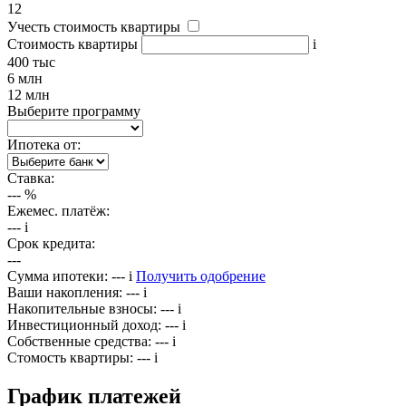
12
Учесть стоимость квартиры
Стоимость квартиры
i
400 тыс
6 млн
12 млн
Выберите программу
Ипотека от:
Ставка:
---
%
Ежемес. платёж:
---
i
Срок кредита:
---
Сумма ипотеки:
---
i
Получить одобрение
Ваши накопления:
---
i
Накопительные взносы:
---
i
Инвестиционный доход:
---
i
Собственные средства:
---
i
Стомость квартиры:
---
i
График платежей