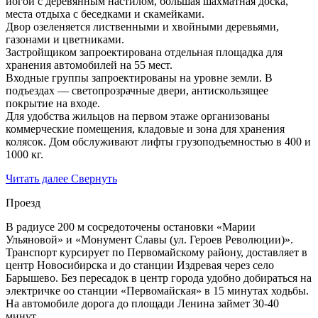
йогой с деревянным настилом, большая шахматная доска,
места отдыха с беседками и скамейками.
Двор озеленяется лиственными и хвойными деревьями,
газонами и цветниками.
Застройщиком запроектирована отдельная площадка для
хранения автомобилей на 55 мест.
Входные группы запроектированы на уровне земли. В
подъездах — светопрозрачные двери, антискользящее
покрытие на входе.
Для удобства жильцов на первом этаже организованы
коммерческие помещения, кладовые и зона для хранения
колясок. Дом обслуживают лифты грузоподъемностью в 400 и
1000 кг.
Читать далее
Свернуть
Проезд
В радиусе 200 м сосредоточены остановки «Марии
Ульяновой» и «Монумент Славы (ул. Героев Революции)».
Транспорт курсирует по Первомайскому району, доставляет в
центр Новосибирска и до станции Издревая через село
Барышево. Без пересадок в центр города удобно добираться на
электричке оо станции «Первомайская» в 15 минутах ходьбы.
На автомобиле дорога до площади Ленина займет 30-40
минут.