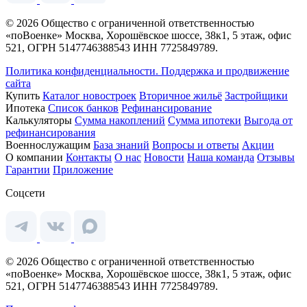
© 2026 Общество с ограниченной ответственностью
«поВоенке» Москва, Хорошёвское шоссе, 38к1, 5 этаж, офис
521, ОГРН 5147746388543 ИНН 7725849789.
Политика конфиденциальности.
Поддержка и продвижение
сайта
Купить
Каталог новостроек
Вторичное жильё
Застройщики
Ипотека
Список банков
Рефинансирование
Калькуляторы
Сумма накоплений
Сумма ипотеки
Выгода от
рефинансирования
Военнослужащим
База знаний
Вопросы и ответы
Акции
О компании
Контакты
О нас
Новости
Наша команда
Отзывы
Гарантии
Приложение
Соцсети
© 2026 Общество с ограниченной ответственностью
«поВоенке» Москва, Хорошёвское шоссе, 38к1, 5 этаж, офис
521, ОГРН 5147746388543 ИНН 7725849789.