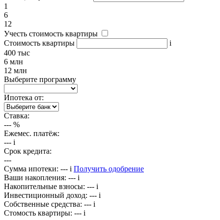
1
6
12
Учесть стоимость квартиры
Стоимость квартиры
i
400 тыс
6 млн
12 млн
Выберите программу
Ипотека от:
Ставка:
---
%
Ежемес. платёж:
---
i
Срок кредита:
---
Сумма ипотеки:
---
i
Получить одобрение
Ваши накопления:
---
i
Накопительные взносы:
---
i
Инвестиционный доход:
---
i
Собственные средства:
---
i
Стомость квартиры:
---
i