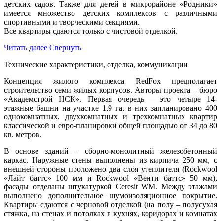
детских садов. Также для детей в микрорайоне «Родники»
имеется множество детских комплексов с различными
спортивными и творческими секциями.
Все квартиры сдаются только с чистовой отделкой.
Читать далее
Свернуть
Технические характеристики, отделка, коммуникации
Концепция жилого комплекса RedFox предполагает
строительство семи жилых корпусов. Авторы проекта – бюро
«Академстрой НСК». Первая очередь – это четыре 14-
этажные башни на участке 1,9 га, в них запланировано 400
однокомнатных, двухкомнатных и трехкомнатных квартир
классической и евро-планировки общей площадью от 34 до 80
кв. метров.
В основе зданий – сборно-монолитный железобетонный
каркас. Наружные стены выполнены из кирпича 250 мм, с
внешней стороны проложено два слоя утеплителя (Rockwool
«Лайт баттс» 100 мм и Rockwool «Венти баттс» 50 мм),
фасады отделаны штукатуркой Ceresit WM. Между этажами
выполнено дополнительное шумоизоляционное покрытие.
Квартиры сдаются с черновой отделкой (на полу – полусухая
стяжка, на стенах и потолках в кухнях, коридорах и комнатах