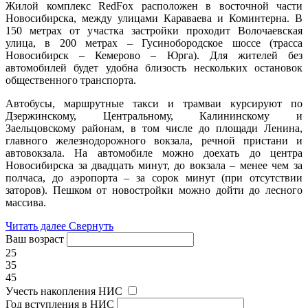
Жилой комплекс RedFox расположен в восточной части
Новосибирска, между улицами Караваева и Коминтерна. В
150 метрах от участка застройки проходит Волочаевская
улица, в 200 метрах – Гусинобородское шоссе (трасса
Новосибирск – Кемерово – Юрга). Для жителей без
автомобилей будет удобна близость нескольких остановок
общественного транспорта.
Автобусы, маршрутные такси и трамваи курсируют по
Дзержинскому, Центральному, Калининскому и
Заельцовскому районам, в том числе до площади Ленина,
главного железнодорожного вокзала, речной пристани и
автовокзала. На автомобиле можно доехать до центра
Новосибирска за двадцать минут, до вокзала – менее чем за
полчаса, до аэропорта – за сорок минут (при отсутствии
заторов). Пешком от новостройки можно дойти до лесного
массива.
Читать далее
Свернуть
Ваш возраст
25
35
45
Учесть накопления НИС
Год вступления в НИС