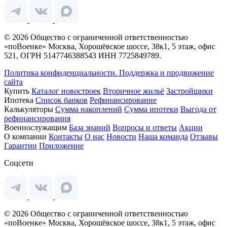
© 2026 Общество с ограниченной ответственностью
«поВоенке» Москва, Хорошёвское шоссе, 38к1, 5 этаж, офис
521, ОГРН 5147746388543 ИНН 7725849789.
Политика конфиденциальности.
Поддержка и продвижение
сайта
Купить
Каталог новостроек
Вторичное жильё
Застройщики
Ипотека
Список банков
Рефинансирование
Калькуляторы
Сумма накоплений
Сумма ипотеки
Выгода от
рефинансирования
Военнослужащим
База знаний
Вопросы и ответы
Акции
О компании
Контакты
О нас
Новости
Наша команда
Отзывы
Гарантии
Приложение
Соцсети
© 2026 Общество с ограниченной ответственностью
«поВоенке» Москва, Хорошёвское шоссе, 38к1, 5 этаж, офис