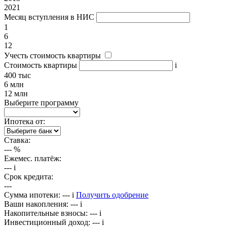
2021
Месяц вступления в НИС
1
6
12
Учесть стоимость квартиры
Стоимость квартиры
i
400 тыс
6 млн
12 млн
Выберите программу
Ипотека от:
Ставка:
---
%
Ежемес. платёж:
---
i
Срок кредита:
---
Сумма ипотеки:
---
i
Получить одобрение
Ваши накопления:
---
i
Накопительные взносы:
---
i
Инвестиционный доход:
---
i