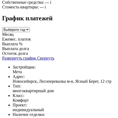
Собственные средства:
---
i
Стомость квартиры:
---
i
График платежей
Месяц
Ежемес. платеж
Выплата %
Выплата долга
Остаток долга
Развернуть график
Свернуть
Застройщик:
Мета
Адрес:
Новосибирск, Лесоперевалка м-н, Ясный Берег, 12 стр
Тип:
многоквартирный дом
Класс:
Комфорт
Проект:
индивидуальный
Наличие отделки: