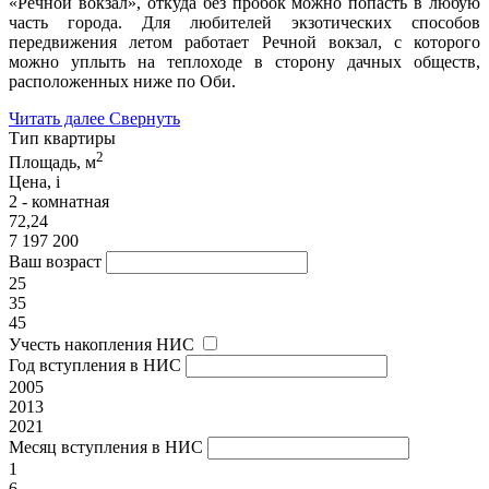
«Речной вокзал», откуда без пробок можно попасть в любую
часть города. Для любителей экзотических способов
передвижения летом работает Речной вокзал, с которого
можно уплыть на теплоходе в сторону дачных обществ,
расположенных ниже по Оби.
Читать далее
Свернуть
Тип квартиры
2
Площадь, м
Цена,
i
2 - комнатная
72,24
7 197 200
Ваш возраст
25
35
45
Учесть накопления НИС
Год вступления в НИС
2005
2013
2021
Месяц вступления в НИС
1
6